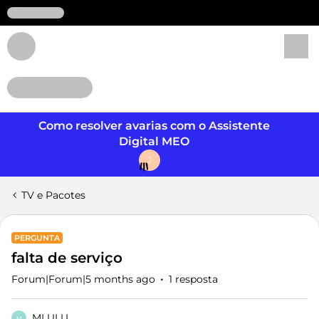
Login
Como resolver avarias com o Assistente
Digital MEO
J
TV e Pacotes
PERGUNTA
falta de serviço
Forum|Forum|5 months ago
1 resposta
MLULU
M