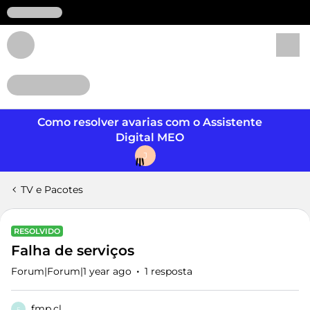
Login
Como resolver avarias com o Assistente
Digital MEO
J
TV e Pacotes
RESOLVIDO
Falha de serviços
Forum|Forum|1 year ago
1 resposta
fmp.cl
F