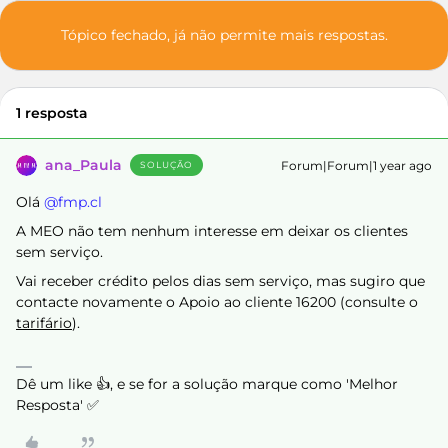
Tópico fechado, já não permite mais respostas.
1 resposta
ana_Paula
Forum|Forum|1 year ago
SOLUÇÃO
Olá ​
@fmp.cl
A MEO não tem nenhum interesse em deixar os clientes
sem serviço.
Vai receber crédito pelos dias sem serviço, mas sugiro que
contacte novamente o Apoio ao cliente 16200 (consulte o
tarifário
).
Dê um like 👍, e se for a solução marque como 'Melhor
Resposta' ✅