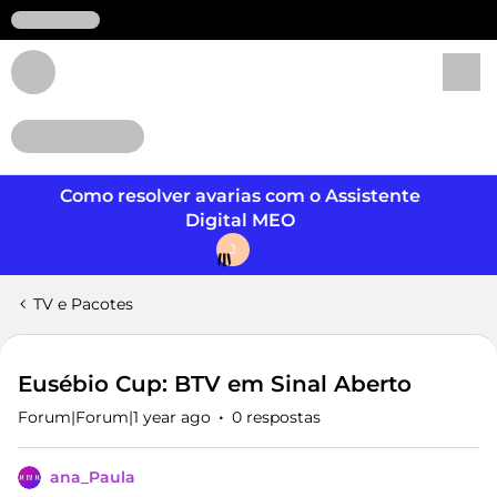
Login
Como resolver avarias com o Assistente
Digital MEO
J
TV e Pacotes
Eusébio Cup: BTV em Sinal Aberto
Forum|Forum|1 year ago
0 respostas
ana_Paula