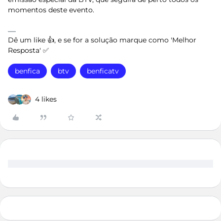
momentos deste evento.
Dê um like 👍, e se for a solução marque como 'Melhor
Resposta' ✅
benfica
btv
benficatv
4 likes