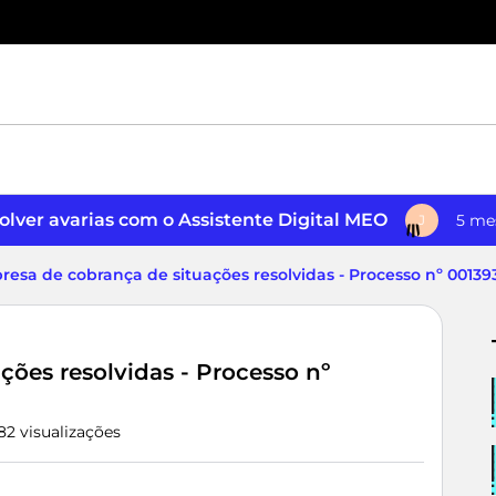
lver avarias com o Assistente Digital MEO
5 me
J
esa de cobrança de situações resolvidas - Processo nº 0013
ões resolvidas - Processo nº
82 visualizações