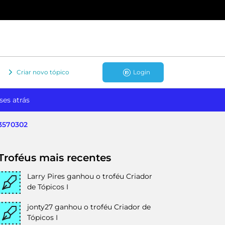
Criar novo tópico
Login
ses atrás
93570302
Troféus mais recentes
Larry Pires
ganhou o troféu Criador
de Tópicos I
jonty27
ganhou o troféu Criador de
Tópicos I