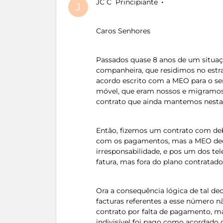
JC C
Principiante
J
Caros Senhores
Passados quase 8 anos de um situa
companheira, que residimos no estra
acordo escrito com a MEO para o ser
móvel, que eram nossos e migramos 
contrato que ainda mantemos nesta d
Então, fizemos um contrato com de
com os pagamentos, mas a MEO deci
irresponsabilidade, e pos um dos t
fatura, mas fora do plano contratado
Ora a consequência lógica de tal dec
facturas referentes a esse número
contrato por falta de pagamento, ma
indivisível foi pago como acordado 