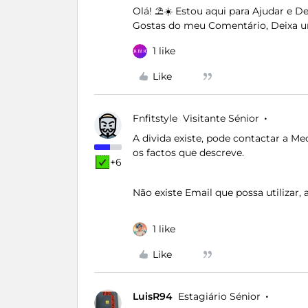
Olá! ⛱️☀️ Estou aqui para Ajudar e 
Gostas do meu Comentário, Deixa u
1 like
Like
Fnfitstyle
Visitante Sénior
A divida existe, pode contactar a M
os factos que descreve.
+6
Não existe Email que possa utilizar
1 like
Like
LuisR94
Estagiário Sénior