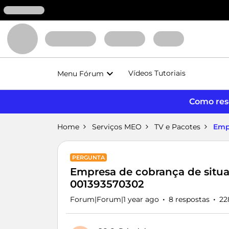
Vídeos Tutoriais
Menu Fórum
Como reso
Home
Serviços MEO
TV e Pacotes
Empr
PERGUNTA
Empresa de cobrança de situaç
001393570302
Forum|Forum|1 year ago
8 respostas
22