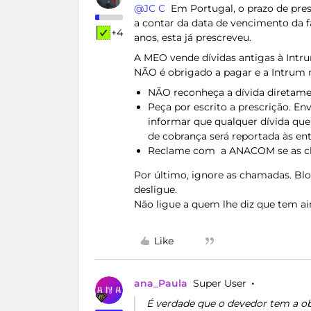
@JC C
Em Portugal, o prazo de pres
a contar da data de vencimento da fa
+4
anos, esta já prescreveu.
A MEO vende dívidas antigas à Intrum
NÃO é obrigado a pagar e a Intrum n
NÃO reconheça a dívida diretam
Peça por escrito a prescrição. En
informar que qualquer dívida que 
de cobrança será reportada às en
Reclame com a ANACOM se as c
Por último, ignore as chamadas. Blo
desligue.
Não ligue a quem lhe diz que tem ai
Like
ana_Paula
Super User
É verdade que o devedor tem a ob