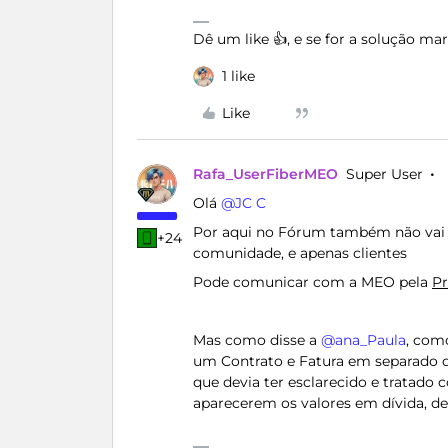
Dê um like 👍, e se for a solução m
1 like
Like
Rafa_UserFiberMEO
Super User
Olá ​
@JC C
Por aqui no Fórum também não vai c
+24
comunidade, e apenas clientes
Pode comunicar com a MEO pela
Pr
Mas como disse a ​
@ana_Paula
, com
um Contrato e Fatura em separado d
que devia ter esclarecido e tratado
aparecerem os valores em dívida, d