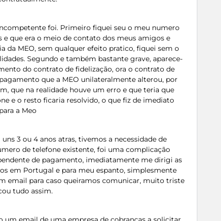
incompetente foi. Primeiro fiquei seu o meu numero
nos e que era o meio de contato dos meus amigos e
ia da MEO, sem qualquer efeito pratico, fiquei sem o
lidades. Segundo e também bastante grave, aparece-
ento do contrato de fidelização, ora o contrato de
pagamento que a MEO unilateralmente alterou, por
m, que na realidade houve um erro e que teria que
ne e o resto ficaria resolvido, o que fiz de imediato
para a Meo
 uns 3 ou 4 anos atras, tivemos a necessidade de
numero de telefone existente, foi uma complicação
endente de pagamento, imediatamente me dirigi as
os em Portugal e para meu espanto, simplesmente
 email para caso queiramos comunicar, muito triste
cou tudo assim.
 um email de uma empresa de cobranças a solicitar