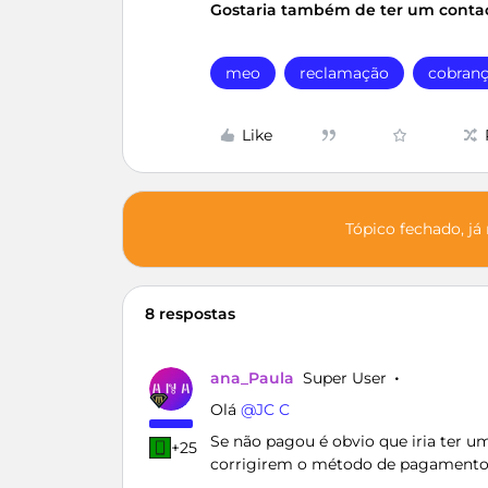
Gostaria também de ter um contac
meo
reclamação
cobranç
Like
Tópico fechado, já
8 respostas
ana_Paula
Super User
Olá ​
@JC C
Se não pagou é obvio que iria ter u
+25
corrigirem o método de pagamento