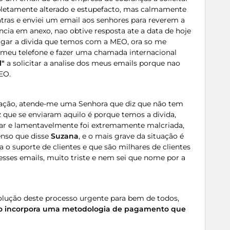
letamente alterado e estupefacto, mas calmamente
tras e enviei um email aos senhores para reverem a
cia em anexo, nao obtive resposta ate a data de hoje
pagar a divida que temos com a MEO, ora so me
o meu telefone e fazer uma chamada internacional
l"
a solicitar a analise dos meus emails porque nao
EO.
uação, atende-me uma Senhora que diz que não tem
z que se enviaram aquilo é porque temos a divida,
ar e lamentavelmente foi extremamente malcriada,
nso que disse
Suzana
, e o mais grave da situação é
 o suporte de clientes e que são milhares de clientes
esses emails, muito triste e nem sei que nome por a
solução deste processo urgente para bem de todos,
ação incorpora uma metodologia de pagamento que