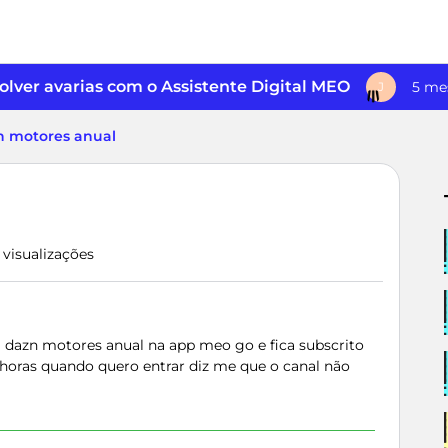
lver avarias com o Assistente Digital MEO
5 me
J
n motores anual
1 visualizações
 dazn motores anual na app meo go e fica subscrito
4horas quando quero entrar diz me que o canal não