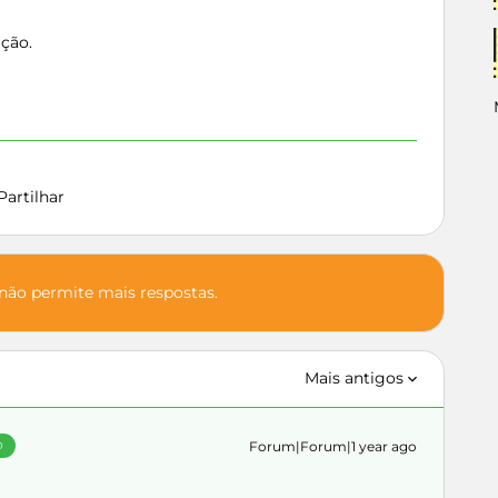
ação.
Partilhar
 não permite mais respostas.
Mais antigos
Forum|Forum|1 year ago
O