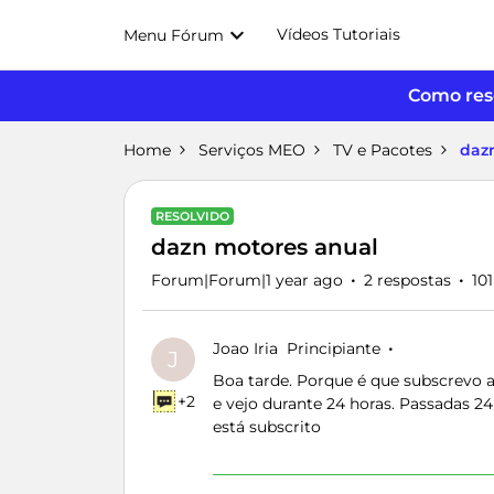
Vídeos Tutoriais
Menu Fórum
Como reso
Home
Serviços MEO
TV e Pacotes
daz
RESOLVIDO
dazn motores anual
Forum|Forum|1 year ago
2 respostas
10
Joao Iria
Principiante
J
Boa tarde. Porque é que subscrevo a
+2
e vejo durante 24 horas. Passadas 2
está subscrito