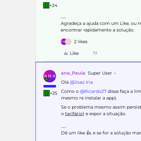
+24
Agradeça a ajuda com um Like, ou ma
encontrar rapidamente a solução.
2 likes
J
Like
ana_Paula
Super User
Olá ​
@Joao Iria
Como o ​
@Ricardo27
disse faça a l
+25
mesmo re instalar a app).
Se o problema mesmo assim persisti
o
tarifário
) e expor a situação.
Dê um like 👍, e se for a solução m