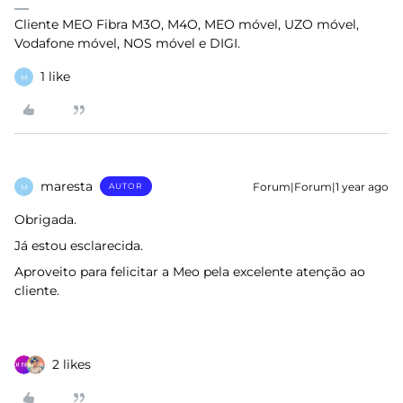
Cliente MEO Fibra M3O, M4O, MEO móvel, UZO móvel,
Vodafone móvel, NOS móvel e DIGI.
1 like
M
maresta
Forum|Forum|1 year ago
AUTOR
M
Obrigada.
Já estou esclarecida.
Aproveito para felicitar a Meo pela excelente atenção ao
cliente.
2 likes