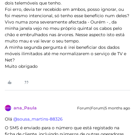
dois telemóveis que tenho.
Foi erro, devia ter recebido em ambos, posso ignorar, ou
foi mesmo intencional, só tenho esse benefício num deles?
Vivo numa zona severamente afectada - Ourém - , da
minha janela vejo no meu próprio quintal os cabos pelo
chão e embrulhados nas árvores. Nesse aspecto isto está
muito mau e vai levar o seu tempo.
A minha segunda pergunta é: irei beneficiar dos dados
móveis ilimitados até me normalizarem o serviço de TV e
Net?
Muito obrigado
ana_Paula
Forum|Forum|5 months ago
Olá ​
@sousa_martins-88326
O SMS é enviado para o número que está registado na
ficha de cliente, incluindo números de outras operadoras.