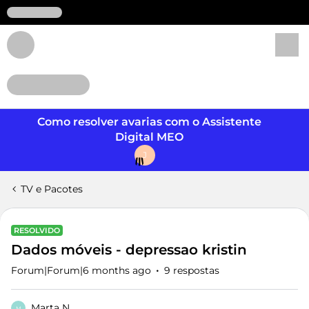
Login
Como resolver avarias com o Assistente
Digital MEO
J
TV e Pacotes
RESOLVIDO
Dados móveis - depressao kristin
Forum|Forum|6 months ago
9 respostas
Marta N
M