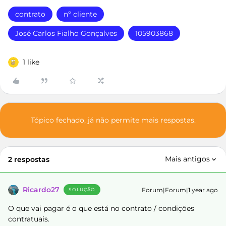
contrato
nº cliente
José Carlos Fialho Gonçalves
105903868
1 like
Tópico fechado, já não permite mais respostas.
Mais antigos
2 respostas
Ricardo27
Forum|Forum|1 year ago
SOLUÇÃO
O que vai pagar é o que está no contrato / condições
contratuais.