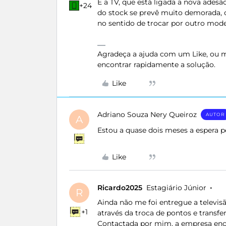
É a TV, que está ligada a nova adesã
+24
do stock se prevê muito demorada, 
no sentido de trocar por outro mod
Agradeça a ajuda com um Like, ou ma
encontrar rapidamente a solução.
Like
Adriano Souza Nery Queiroz
AUTOR
A
Estou a quase dois meses a espera pe
Like
Ricardo2025
Estagiário Júnior
R
Ainda não me foi entregue a televisã
+1
através da troca de pontos e transfe
Contactada por mim, a empresa enca