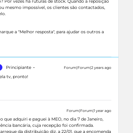
o? Por vezes há ruturas de stock. Quando a reposição
ou mesmo impossível, os clientes são contactados,
elo.
rque a "Melhor resposta", para ajudar os outros a
Principiante
Forum|Forum|2 years ago
la tv, pronto!
Forum|Forum|1 year ago
o que adquiri e paguei à MEO, no dia 7 de Janeiro,
rência bancária, cuja recepção foi confirmada.
rregue da distribuição diz, a 22/01, que a encomenda