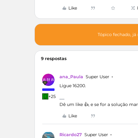
Like
Tópico fechado, já
9 respostas
ana_Paula
Super User
Ligue 16200.
+25
Dê um like 👍, e se for a solução m
Like
Ricardo27
Super User