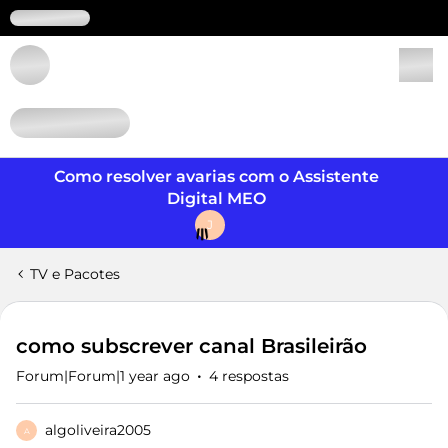
Login
Como resolver avarias com o Assistente
Digital MEO
J
TV e Pacotes
como subscrever canal Brasileirão
Forum|Forum|1 year ago
4 respostas
algoliveira2005
A