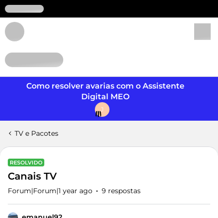
Login
Como resolver avarias com o Assistente
Digital MEO
J
TV e Pacotes
RESOLVIDO
Canais TV
Forum|Forum|1 year ago
9 respostas
emanuel92