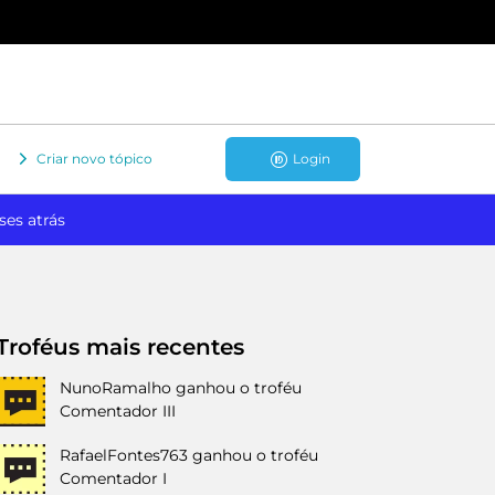
Criar novo tópico
Login
ses atrás
Troféus mais recentes
NunoRamalho
ganhou o troféu
Comentador III
RafaelFontes763
ganhou o troféu
Comentador I