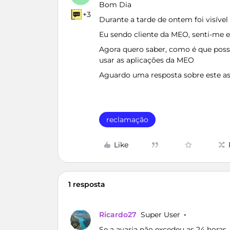
Bom Dia
+3
Durante a tarde de ontem foi visível
Eu sendo cliente da MEO, senti-me e
Agora quero saber, como é que posso
usar as aplicações da MEO
Aguardo uma resposta sobre este a
reclamação
Like
1 resposta
Ricardo27
Super User
Se a avaria não excedeu as 24 horas,