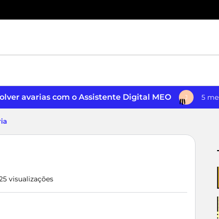
lver avarias com o Assistente Digital MEO
5 me
J
ia
25 visualizações