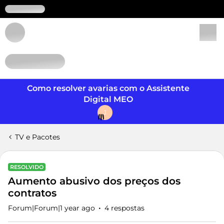
Login
Como resolver avarias com o Assistente
Digital MEO
J
TV e Pacotes
RESOLVIDO
Aumento abusivo dos preços dos
contratos
Forum|Forum|1 year ago
4 respostas