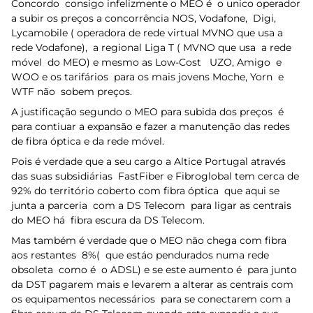
Concordo consigo infelizmente o MEO é o unico operador
a subir os preços a concorrência NOS, Vodafone, Digi,
Lycamobile ( operadora de rede virtual MVNO que usa a
rede Vodafone), a regional Liga T ( MVNO que usa a rede
móvel do MEO) e mesmo as Low-Cost UZO, Amigo e
WOO e os tarifários para os mais jovens Moche, Yorn e
WTF não sobem preços.
A justificação segundo o MEO para subida dos preços é
para contiuar a expansão e fazer a manutenção das redes
de fibra óptica e da rede móvel.
Pois é verdade que a seu cargo a Altice Portugal através
das suas subsidiárias FastFiber e Fibroglobal tem cerca de
92% do território coberto com fibra óptica que aqui se
junta a parceria com a DS Telecom para ligar as centrais
do MEO há fibra escura da DS Telecom.
Mas também é verdade que o MEO não chega com fibra
aos restantes 8%( que estáo pendurados numa rede
obsoleta como é o ADSL) e se este aumento é para junto
da DST pagarem mais e levarem a alterar as centrais com
os equipamentos necessários para se conectarem com a