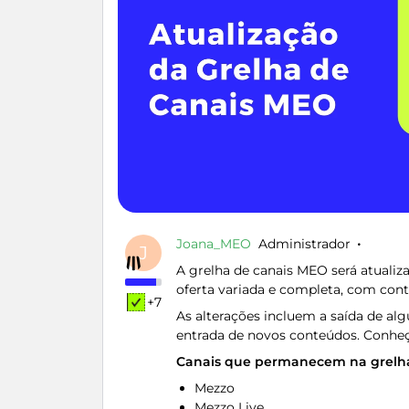
Joana_MEO
Administrador
J
A grelha de canais MEO será atuali
oferta variada e completa, com cont
+7
As alterações incluem a saída de al
entrada de novos conteúdos. Conheç
Canais que permanecem na grel
Mezzo
Mezzo Live