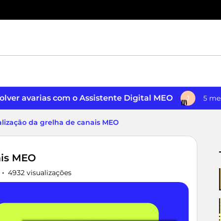
lver avarias com o Assistente Digital MEO
5 me
J
alização da grelha de canais MEO
ais MEO
4932 visualizações