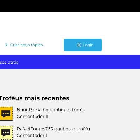
Criar novo tópico
Login
ses atrás
Troféus mais recentes
NunoRamalho
ganhou o troféu
Comentador III
RafaelFontes763
ganhou o troféu
Comentador I