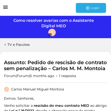
Login
Como resolver avarias com o Assistente
Digital MEO
J
TV e Pacotes
Assunto: Pedido de rescisão de contrato
sem penalização – Carlos M. M. Montoia
Forum|Forum|6 months ago
1 resposta
Carlos Manuel Miguel Montoia
C
Exmos. Senhores,
Venho solicitar a
rescisão do meu contrato MEO
ao abrigo
da
Lei n.º 16/2022
, devido a alteração grave da minha