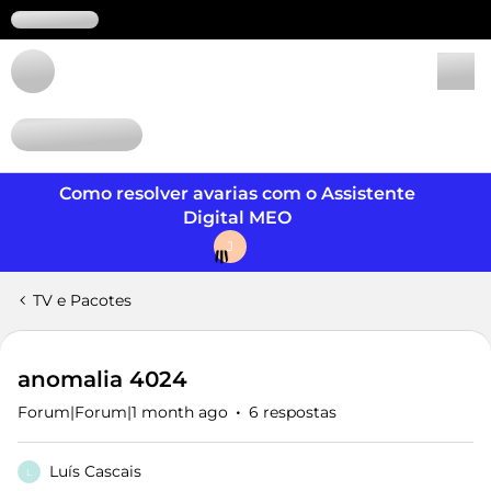
Login
Como resolver avarias com o Assistente
Digital MEO
J
TV e Pacotes
anomalia 4024
Forum|Forum|1 month ago
6 respostas
Luís Cascais
L