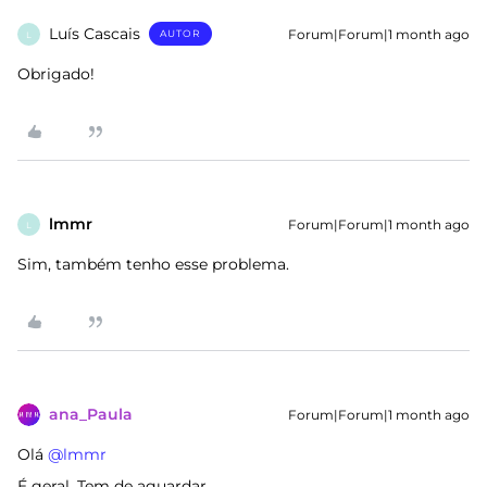
Luís Cascais
Forum|Forum|1 month ago
AUTOR
L
Obrigado!
lmmr
Forum|Forum|1 month ago
L
Sim, também tenho esse problema.
ana_Paula
Forum|Forum|1 month ago
Olá ​
@lmmr
É geral. Tem de aguardar.