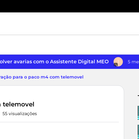
lver avarias com o Assistente Digital MEO
5 me
J
eração para o paco m4 com telemovel
 telemovel
55 visualizações