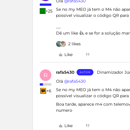
Olá ​
@rafa5430
Se no my MEO já tem o M4 não apare
+25
possível visualizar o código QR para 
Dê um like 👍, e se for a solução m
2 likes
Like
rafa5430
Dinamizador Jú
AUTOR
R
Olá ​
@rafa5430
Se no my MEO já tem o M4 não apare
+6
possível visualizar o código QR para 
Boa tarde, aparece m4 com telemov
numero
Like