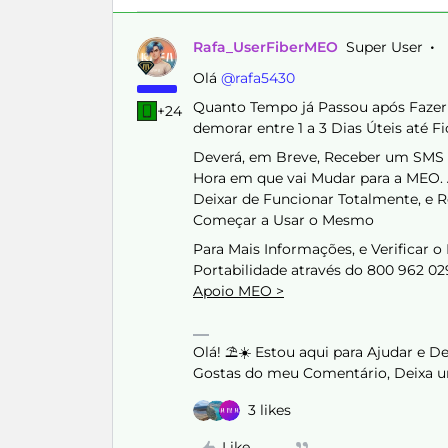
Rafa_UserFiberMEO
Super User
Olá ​
@rafa5430
Quanto Tempo já Passou após Fazer 
+24
demorar entre 1 a 3 Dias Úteis até F
Deverá, em Breve, Receber um SMS (
Hora em que vai Mudar para a MEO. A
Deixar de Funcionar Totalmente, e R
Começar a Usar o Mesmo
Para Mais Informações, e Verificar o
Portabilidade através do 800 962 02
Apoio MEO >
Olá! ⛱️☀️ Estou aqui para Ajudar e 
Gostas do meu Comentário, Deixa u
3 likes
Like