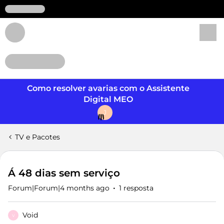
Login
Como resolver avarias com o Assistente
Digital MEO
J
TV e Pacotes
Á 48 dias sem serviço
Forum|Forum|4 months ago
1 resposta
Void
V