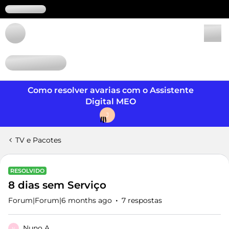
Login
Como resolver avarias com o Assistente
Digital MEO
J
TV e Pacotes
RESOLVIDO
8 dias sem Serviço
Forum|Forum|6 months ago
7 respostas
Nuno A.
N