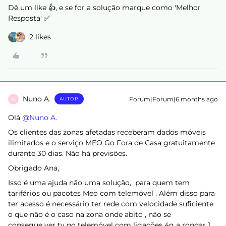
Dê um like 👍, e se for a solução marque como 'Melhor
Resposta' ✅
2 likes
Nuno A.
Forum|Forum|6 months ago
AUTOR
N
Olá ​
@Nuno A.
Os clientes das zonas afetadas receberam dados móveis
ilimitados e o serviço MEO Go Fora de Casa gratuitamente
durante 30 dias. Não há previsões.
Obrigado Ana,
Isso é uma ajuda não uma solução, para quem tem
tarifários ou pacotes Meo com telemóvel . Além disso para
ter acesso é necessário ter rede com velocidade suficiente
o que não é o caso na zona onde abito , não se
consegue ver tv no telemóvel com ligações 4g a rondar 1