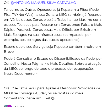
Olá ​
@ANTONIO MANUEL SILVA CARVALHO
Tal como as Outras Operadoras já Reparam a Fibra (Rede
Fixa, TV+Net+Voz) na sua Zona, a MEO também já Reparou
em Várias outras Zonas e está a Trabalhar ao Máximo com
os seus Técnicos para Reparar em Zonas onde Falta, o Mais
Rápido Possível. Zonas essas Mais Difícis por Existirem
Mais Estragos na sua Infraestrutura (comparado, por
exemplo, aos estragos das outras operadoras).
Espero que o seu Serviço seja Reposto também muito em
Breve.
Poderá Consultar o
Estado de Disponibilidade da Rede, por
Concelho, Nesta Página >
e
Mais Detalhes Sobre a atuação
da MEO, ao longo de todo o processo de recuperação,
Neste Documento >
Olá! ⛱️☀️ Estou aqui para Ajudar e Descobrir Novidades da
MEO! Se consegui Ajudar, ou se Gostas do meu
Comentário, Deixa um Like! 😉