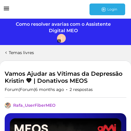
Login
Como resolver avarias com o Assistente
Digital MEO
J
Temas livres
Vamos Ajudar as Vítimas da Depressão
Kristin 💙 | Donativos MEOS
Forum|Forum|6 months ago
2 respostas
Rafa_UserFiberMEO