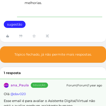
melhorias.
sugestão
Tópico fechado, já não permite mais respostas.
1 resposta
ana_Paula
Forum|Forum|1 year ago
SOLUÇÃO
Olá ​
@dav020
Esse email é para avaliar o Asistente Digital/Virtual não
está a avaliar nenhum assistente humano.