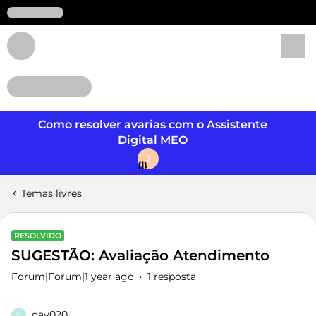
Login
Como resolver avarias com o Assistente
Digital MEO
J
Temas livres
RESOLVIDO
SUGESTÃO: Avaliação Atendimento
Forum|Forum|1 year ago
1 resposta
dav020
D