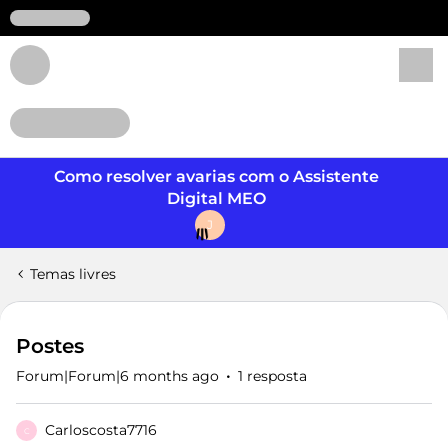
Login
Como resolver avarias com o Assistente
Digital MEO
J
Temas livres
Postes
Forum|Forum|6 months ago
1 resposta
Carloscosta7716
C