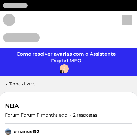
Login
Como resolver avarias com o Assistente
Digital MEO
J
Temas livres
NBA
Forum|Forum|11 months ago
2 respostas
emanuel92