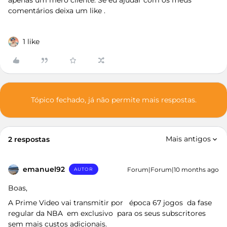
apenas um mero cliente. Se eu ajudar com os meus
comentários deixa um like .
1 like
Tópico fechado, já não permite mais respostas.
Mais antigos
2 respostas
emanuel92
Forum|Forum|10 months ago
AUTOR
Boas,
A Prime Video vai transmitir por época 67 jogos da fase
regular da NBA em exclusivo para os seus subscritores
sem mais custos adicionais.