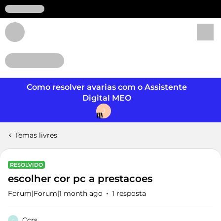
Login
Como resolver avarias com o Assistente
Digital MEO
J
Temas livres
RESOLVIDO
escolher cor pc a prestacoes
Forum|Forum|1 month ago
1 resposta
Ccrs
C