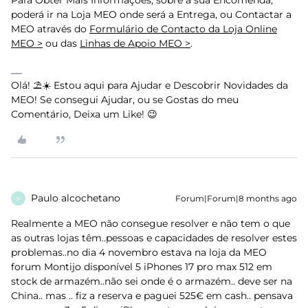
Para Obter Mais Informações, sobre a sua Encomenda,
poderá ir na Loja MEO onde será a Entrega, ou Contactar a
MEO através do
Formulário de Contacto da Loja Online
MEO >
ou das
Linhas de Apoio MEO >
.
Olá! ⛱️☀️ Estou aqui para Ajudar e Descobrir Novidades da
MEO! Se consegui Ajudar, ou se Gostas do meu
Comentário, Deixa um Like! 😉
Paulo alcochetano
Forum|Forum|8 months ago
P
Realmente a MEO não consegue resolver e não tem o que
as outras lojas têm..pessoas e capacidades de resolver estes
problemas..no dia 4 novembro estava na loja da MEO
forum Montijo disponível 5 iPhones 17 pro max 512 em
stock de armazém..não sei onde é o armazém.. deve ser na
China.. mas .. fiz a reserva e paguei 525€ em cash.. pensava