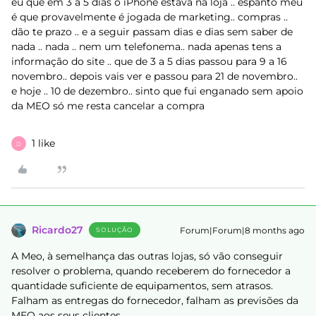
eu que em 3 a 5 dias o iPhone estava na loja .. espanto meu
é que provavelmente é jogada de marketing.. compras ..
dão te prazo .. e a seguir passam dias e dias sem saber de
nada .. nada .. nem um telefonema.. nada apenas tens a
informação do site .. que de 3 a 5 dias passou para 9 a 16
novembro.. depois vais ver e passou para 21 de novembro..
e hoje .. 10 de dezembro.. sinto que fui enganado sem apoio
da MEO só me resta cancelar a compra
1 like
D
Ricardo27
Forum|Forum|8 months ago
SOLUÇÃO
A Meo, à semelhança das outras lojas, só vão conseguir
resolver o problema, quando receberem do fornecedor a
quantidade suficiente de equipamentos, sem atrasos.
Falham as entregas do fornecedor, falham as previsões da
MEO aos seus clientes.