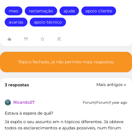
meo
reclamação
ajuda
apoio cliente
avarias
apoio técnico
Tópico fechado, já não permite mais respostas.
Mais antigos
3 respostas
Ricardo27
Forum|Forum|1 year ago
Estava à espera de quê?
Já expôs o seu assunto em n tópicos diferentes. Já obteve
todos os esclarecimentos e ajudas possíveis, num fórum