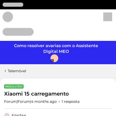
Login
Como resolver avarias com o Assistente
Digital MEO
J
Telemóvel
RESOLVIDO
Xiaomi 15 carregamento
Forum|Forum|4 months ago
1 resposta
Filip344
F