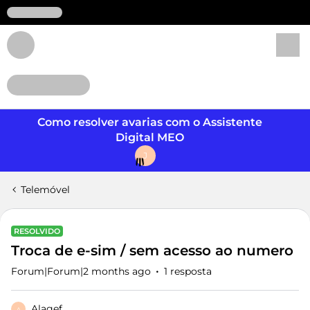
Login
Como resolver avarias com o Assistente
Digital MEO
J
Telemóvel
RESOLVIDO
Troca de e-sim / sem acesso ao numero
Forum|Forum|2 months ago
1 resposta
Alagef
A