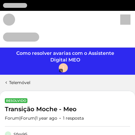
Login
Como resolver avarias com o Assistente
Digital MEO
J
Telemóvel
RESOLVIDO
Transição Moche - Meo
Forum|Forum|1 year ago
1 resposta
Sfm95
S