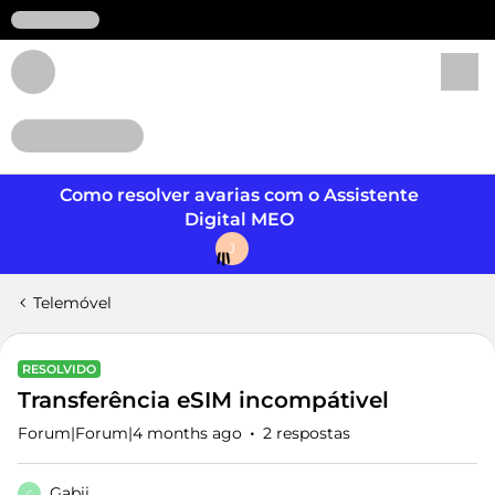
Login
Como resolver avarias com o Assistente
Digital MEO
J
Telemóvel
RESOLVIDO
Transferência eSIM incompátivel
Forum|Forum|4 months ago
2 respostas
Gabii
G