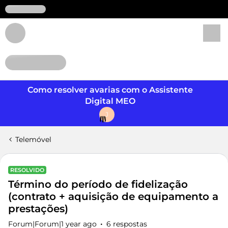
Login
Como resolver avarias com o Assistente
Digital MEO
J
Telemóvel
RESOLVIDO
Término do período de fidelização
(contrato + aquisição de equipamento a
prestações)
Forum|Forum|1 year ago
6 respostas