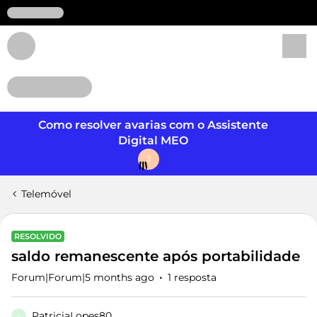
Login
Como resolver avarias com o Assistente
Digital MEO
J
Telemóvel
RESOLVIDO
saldo remanescente após portabilidade
Forum|Forum|5 months ago
1 resposta
PatriciaLopes80
P