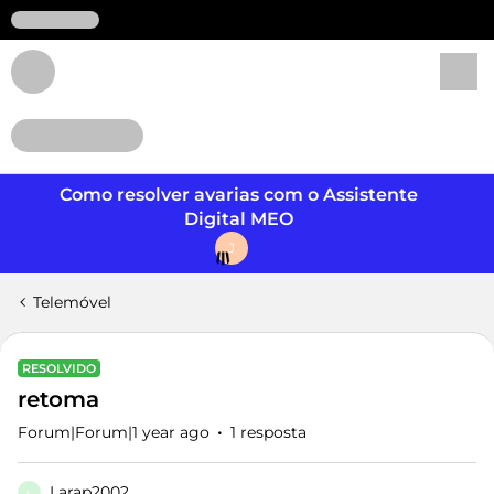
Login
Como resolver avarias com o Assistente
Digital MEO
J
Telemóvel
RESOLVIDO
retoma
Forum|Forum|1 year ago
1 resposta
Larap2002
L