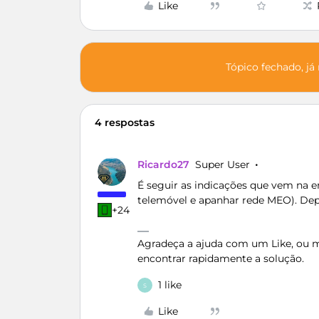
Like
Tópico fechado, já
4 respostas
Ricardo27
Super User
É seguir as indicações que vem na e
telemóvel e apanhar rede MEO). Depo
+24
Agradeça a ajuda com um Like, ou ma
encontrar rapidamente a solução.
1 like
S
Like