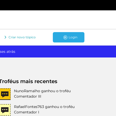
Criar novo tópico
Login
ses atrás
Troféus mais recentes
NunoRamalho
ganhou o troféu
Comentador III
RafaelFontes763
ganhou o troféu
Comentador I