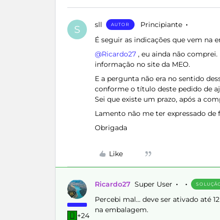
sll
Principiante
AUTOR
S
É seguir as indicações que vem na e
@Ricardo27
, eu ainda não comprei. 
informação no site da MEO.
E a pergunta não era no sentido des
conforme o título deste pedido de a
Sei que existe um prazo, após a comp
Lamento não me ter expressado de f
Obrigada
Like
Ricardo27
Super User
SOLUÇÃ
Percebi mal… deve ser ativado até 1
na embalagem.
+24