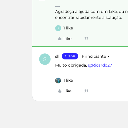
Agradeça a ajuda com um Like, ou ma
encontrar rapidamente a solução.
1 like
S
Like
sll
Principiante
AUTOR
S
Muito obrigada, ​
@Ricardo27
1 like
Like