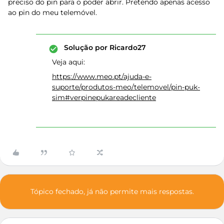
preciso do pin para o poder abrir. Pretendo apenas acesso
ao pin do meu telemóvel.
Solução por
Ricardo27
Veja aqui:
https://www.meo.pt/ajuda-e-
suporte/produtos-meo/telemovel/pin-puk-
sim#verpinepukareadecliente
Tópico fechado, já não permite mais respostas.