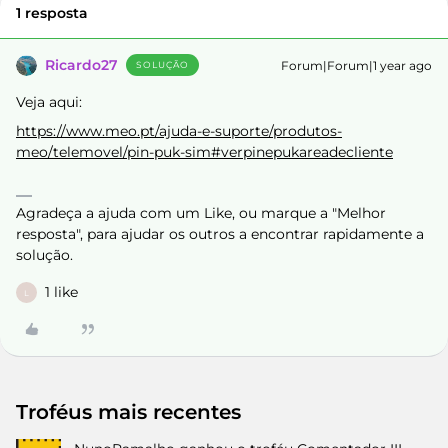
1 resposta
Ricardo27
Forum|Forum|1 year ago
SOLUÇÃO
Veja aqui:
https://www.meo.pt/ajuda-e-suporte/produtos-
meo/telemovel/pin-puk-sim#verpinepukareadecliente
Agradeça a ajuda com um Like, ou marque a "Melhor
resposta", para ajudar os outros a encontrar rapidamente a
solução.
1 like
L
Troféus mais recentes