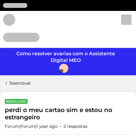
Login
Como resolver avarias com o Assistente
Digital MEO
J
Telemóvel
RESOLVIDO
perdi o meu cartao sim e estou no
estrangeiro
Forum|Forum|1 year ago
2 respostas