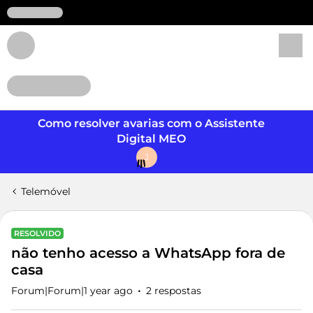
Login
Como resolver avarias com o Assistente
Digital MEO
J
Telemóvel
RESOLVIDO
não tenho acesso a WhatsApp fora de
casa
Forum|Forum|1 year ago
2 respostas