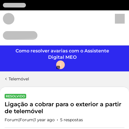
Login
Como resolver avarias com o Assistente
Digital MEO
J
Telemóvel
RESOLVIDO
Ligação a cobrar para o exterior a partir
de telemóvel
Forum|Forum|1 year ago
5 respostas