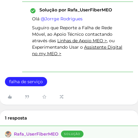
Solução por
Rafa_UserFiberMEO
Olá ​
@Jorrge Rodrigues
Suguiro que Reporte a Falha de Rede
Móvel, ao Apoio Técnico contactando
através das
Linhas de Apoio MEO >
, ou
Experimentando Usar o
Assistente Digital
no my MEO >
falha de serviço
1 resposta
Rafa_UserFiberMEO
SOLUÇÃO