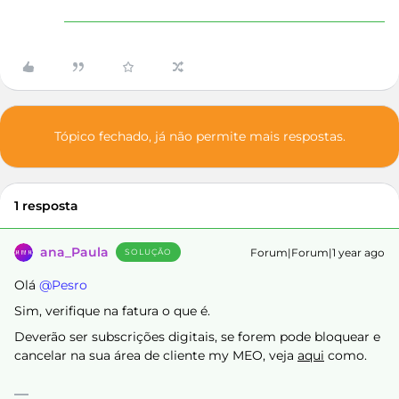
Tópico fechado, já não permite mais respostas.
1 resposta
ana_Paula
Forum|Forum|1 year ago
SOLUÇÃO
Olá ​
@Pesro
Sim, verifique na fatura o que é.
Deverão ser subscrições digitais, se forem pode bloquear e
cancelar na sua área de cliente my MEO, veja
aqui
como.