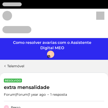
Login
Como resolver avarias com o Assistente
Digital MEO
J
Telemóvel
RESOLVIDO
extra mensalidade
Forum|Forum|1 year ago
1 resposta
Pesro
P