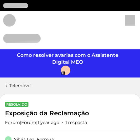
Login
Como resolver avarias com o Assistente
Digital MEO
J
Telemóvel
RESOLVIDO
Exposição da Reclamação
Forum|Forum|1 year ago
1 resposta
Silvia Leal Ferreira
S