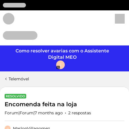
Login
Como resolver avarias com o Assistente
Digital MEO
J
Telemóvel
RESOLVIDO
Encomenda feita na loja
Forum|Forum|7 months ago
2 respostas
MarlonVillagomez
M