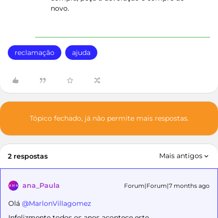
novo.
reclamação
ajuda
Tópico fechado, já não permite mais respostas.
Mais antigos
2 respostas
ana_Paula
Forum|Forum|7 months ago
Olá ​
@MarlonVillagomez
Infelizmente todos os anos acontece este