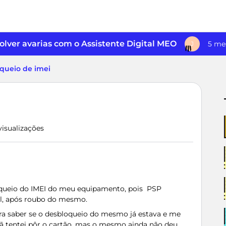
lver avarias com o Assistente Digital MEO
5 me
J
queio de imei
visualizações
loqueio do IMEI do meu equipamento, pois PSP
l, após roubo do mesmo.
ra saber se o desbloqueio do mesmo já estava e me
 tentei pôr o cartão, mas o mesmo ainda não deu.