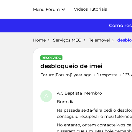
Vídeos Tutoriais
Menu Fórum
Como reso
Home
Serviços MEO
Telemóvel
desblo
RESOLVIDO
desbloqueio de imei
Forum|Forum|1 year ago
1 resposta
163 
A.C.Baptista
Membro
A
Bom dia,
Na passada sexta-feira pedi o desb
conseguiu recuperar o meu telemóe
No entanto, ontem contactei-vos pa
disseram que sim. Mas hoje demanhã