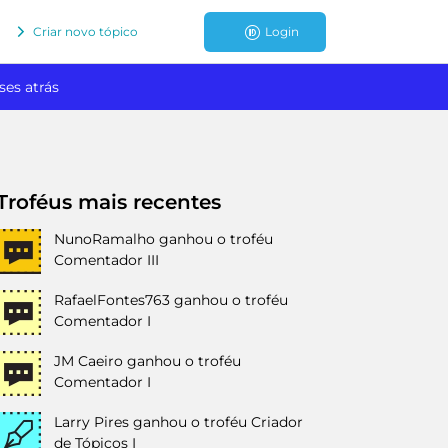
Criar novo tópico
Login
ses atrás
Troféus mais recentes
NunoRamalho
ganhou o troféu
Comentador III
RafaelFontes763
ganhou o troféu
Comentador I
JM Caeiro
ganhou o troféu
Comentador I
Larry Pires
ganhou o troféu Criador
de Tópicos I