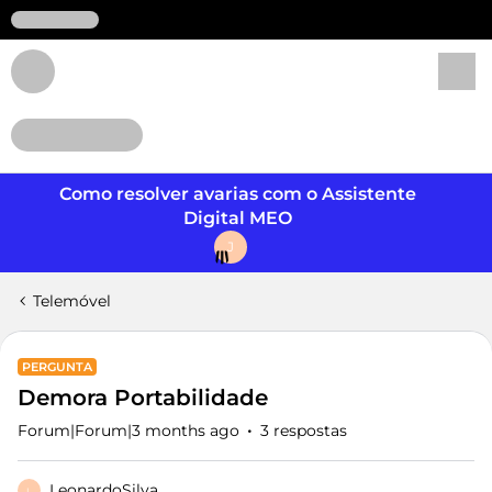
Login
Como resolver avarias com o Assistente
Digital MEO
J
Telemóvel
PERGUNTA
Demora Portabilidade
Forum|Forum|3 months ago
3 respostas
LeonardoSilva
L