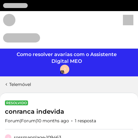
Login
Como resolver avarias com o Assistente
Digital MEO
J
Telemóvel
RESOLVIDO
conranca indevida
Forum|Forum|10 months ago
1 resposta
rossmannlage-109463
R