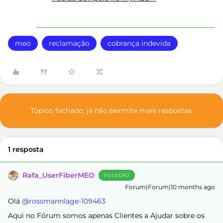
meo
reclamação
cobrança indevida
Tópico fechado, já não permite mais respostas.
1 resposta
Rafa_UserFiberMEO
SOLUÇÃO
Forum|Forum|10 months ago
Olá ​
@rossmannlage-109463
Aqui no Fórum somos apenas Clientes a Ajudar sobre os