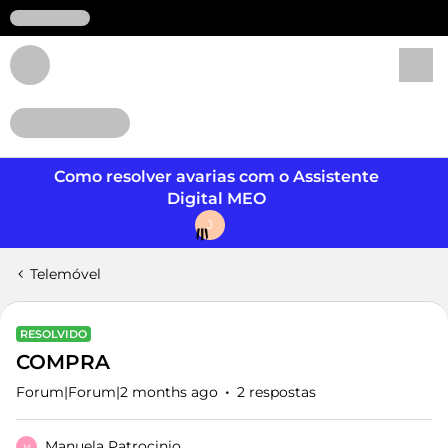
Login
Como resolver avarias com o Assistente
Digital MEO
J
Telemóvel
RESOLVIDO
COMPRA
Forum|Forum|2 months ago
2 respostas
Manuela Patrocinio
M