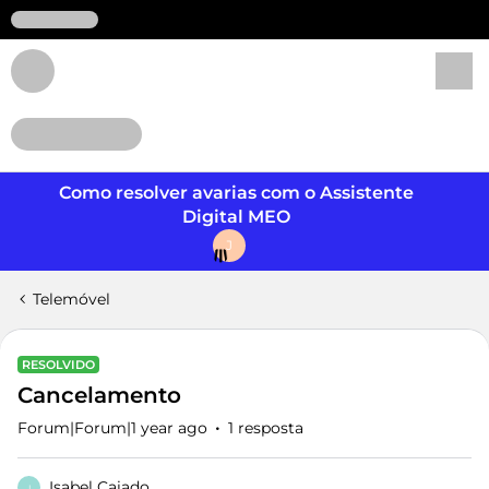
Login
Como resolver avarias com o Assistente
Digital MEO
J
Telemóvel
RESOLVIDO
Cancelamento
Forum|Forum|1 year ago
1 resposta
Isabel Caiado
I