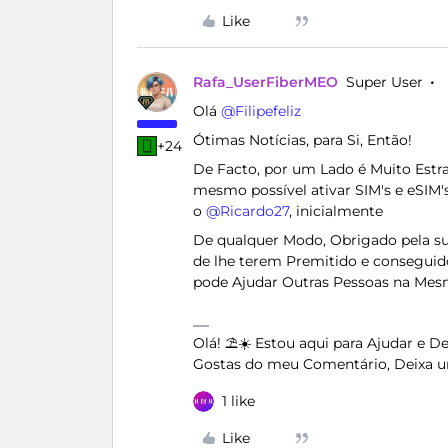
Like
Rafa_UserFiberMEO
Super User
Olá ​
@Filipefeliz
Ótimas Notícias, para Si, Então!
+24
De Facto, por um Lado é Muito Estra
mesmo possível ativar SIM's e eSIM
o ​
@Ricardo27
, inicialmente
De qualquer Modo, Obrigado pela sua
de lhe terem Premitido e conseguid
pode Ajudar Outras Pessoas na Me
Olá! ⛱️☀️ Estou aqui para Ajudar e 
Gostas do meu Comentário, Deixa u
1 like
Like