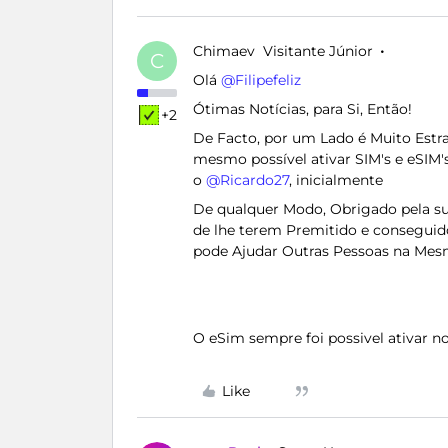
Chimaev
Visitante Júnior
C
Olá ​
@Filipefeliz
Ótimas Notícias, para Si, Então!
+2
De Facto, por um Lado é Muito Estra
mesmo possível ativar SIM's e eSIM
o ​
@Ricardo27
, inicialmente
De qualquer Modo, Obrigado pela sua
de lhe terem Premitido e conseguid
pode Ajudar Outras Pessoas na Me
O eSim sempre foi possivel ativar n
Like