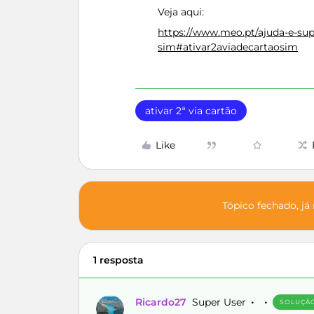
Veja aqui:
https://www.meo.pt/ajuda-e-su
sim#ativar2aviadecartaosim
ativar 2ª via cartão
Like
Tópico fechado, já
1 resposta
Ricardo27
Super User
SOLUÇÃ