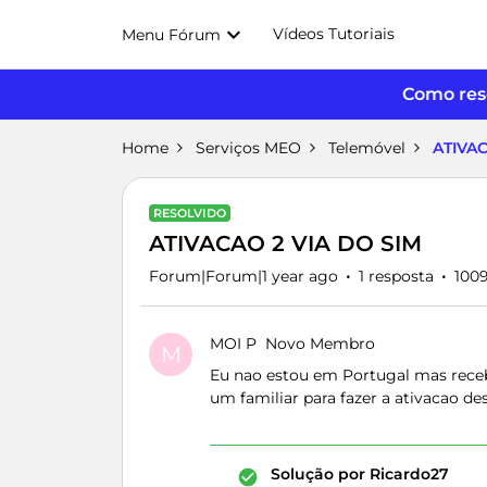
Vídeos Tutoriais
Menu Fórum
Como reso
Home
Serviços MEO
Telemóvel
ATIVAC
RESOLVIDO
ATIVACAO 2 VIA DO SIM
Forum|Forum|1 year ago
1 resposta
1009
MOI P
Novo Membro
M
Eu nao estou em Portugal mas recebi
um familiar para fazer a ativacao de
Solução por
Ricardo27