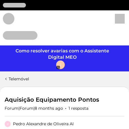
Login
Como resolver avarias com o Assistente
Digital MEO
J
Telemóvel
Aquisição Equipamento Pontos
Forum|Forum|8 months ago
1 resposta
Pedro Alexandre de Oliveira Al
P